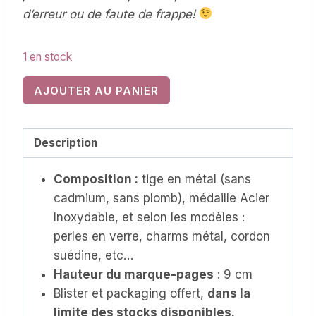
d’erreur ou de faute de frappe!
1 en stock
quantité
AJOUTER AU PANIER
de
Marque-
pages
Description
métal
Composition :
tige en métal (sans
et
cadmium, sans plomb), médaille Acier
Acier
Inoxydable, et selon les modèles :
Inoxydable,
perles en verre, charms métal, cordon
personnalisable
suédine, etc…
(MPM-
Hauteur du marque-pages
: 9 cm
031)
Blister et packaging offert,
dans la
limite des stocks disponibles.