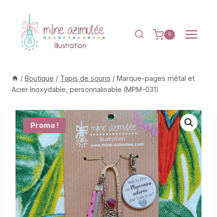
Aller
au
contenu
0
/
Boutique
/
Tapis de souris
/
Marque-pages métal et
Acier Inoxydable, personnalisable (MPM-031)
Promo !