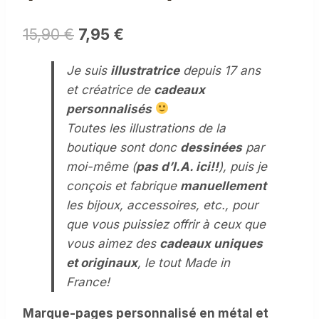
Le
Le
15,90
€
7,95
€
prix
prix
Je suis
illustratrice
depuis 17 ans
initial
actuel
et créatrice de
cadeaux
était :
est :
personnalisés
15,90 €.
7,95 €.
Toutes les illustrations de la
boutique sont donc
dessinées
par
moi-même (
pas d’I.A. ici!!
), puis je
conçois et fabrique
manuellement
les bijoux, accessoires, etc., pour
que vous puissiez offrir à ceux que
vous aimez des
cadeaux uniques
et originaux
, le tout Made in
France!
Marque-pages personnalisé en métal et