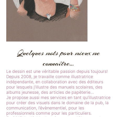
Quelques mots pour mieux me
connaître…
Le dessin est une véritable passion depuis toujours!
Depuis 2008, je travaille comme illustratrice
indépendante, en collaboration avec des éditeurs
pour lesquels j’illustre des manuels scolaires, des
albums jeunesse, des articles de papèterie…
Je propose aussi mes services en tant qu’illustratrice
pour créer des visuels dans le domaine de la pub, la
communication, l’évènementiel, pour les
professionnels comme pour les particuliers.