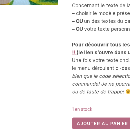
Concernant le texte de l
– choisir le modèle prés
– OU
un des textes du ca
– OU
votre texte personn
Pour découvrir tous le
!!
(le lien s’ouvre dans
Une fois votre texte choi
le menu déroulant ci-de
bien que le code sélecti
commande! Je ne pourrai
ou de faute de frappe!
1 en stock
quantité
AJOUTER AU PANIER
de