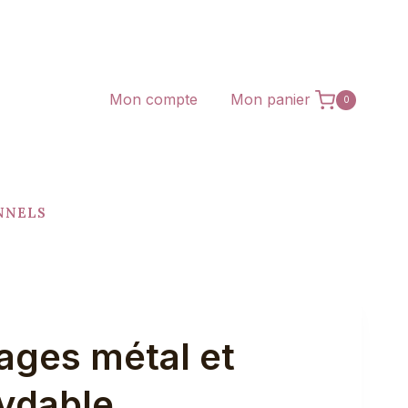
Mon compte
Mon panier
0
NNELS
ges métal et
ydable,