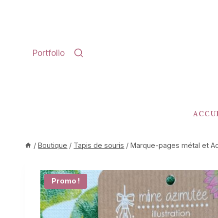
Aller
au
contenu
Portfolio
ACCU
/
Boutique
/
Tapis de souris
/
Marque-pages métal et Ac
Promo !