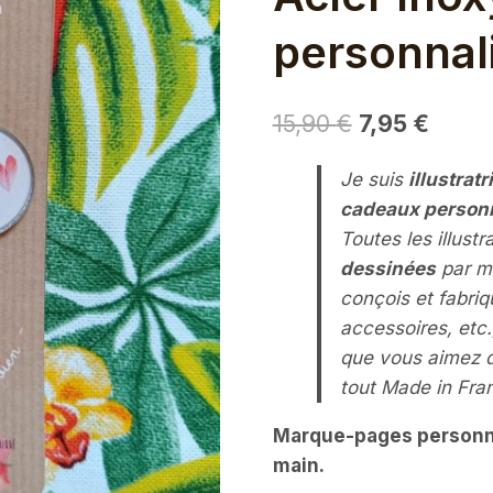
personnal
Le
Le
15,90
€
7,95
€
prix
prix
Je suis
illustratr
initial
actue
cadeaux person
était :
est :
Toutes les illust
15,90 €.
7,95 €
dessinées
par m
conçois et fabri
accessoires, etc.
que vous aimez 
tout Made in Fra
Marque-pages personnal
main.