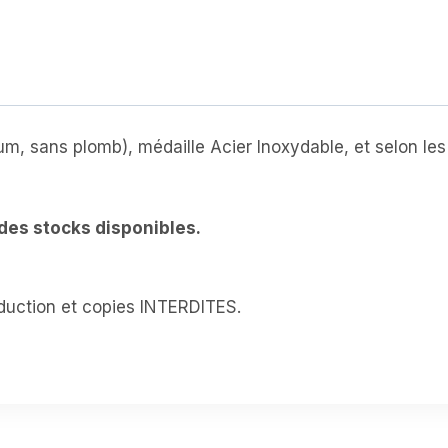
Marque-
pages
métal
et
Acier
m, sans plomb), médaille Acier Inoxydable, et selon les
Inoxydable,
personnalisable
(MPM-
 des stocks disponibles.
023)
.
uction et copies INTERDITES.