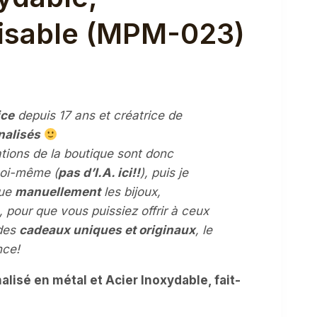
isable (MPM-023)
ice
depuis 17 ans et créatrice de
l
nalisés
rations de la boutique sont donc
.
oi-même (
pas d’I.A. ici!!
), puis je
que
manuellement
les bijoux,
, pour que vous puissiez offrir à ceux
des
cadeaux uniques et originaux
, le
nce!
isé en métal et Acier Inoxydable, fait-