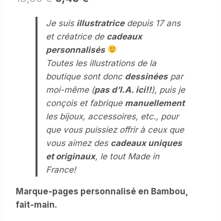
prix
prix
Je suis
illustratrice
depuis 17 ans
initial
actuel
et créatrice de
cadeaux
était :
est :
personnalisés
18,90 €.
9,45 €.
Toutes les illustrations de la
boutique sont donc
dessinées
par
moi-même (
pas d’I.A. ici!!
), puis je
conçois et fabrique
manuellement
les bijoux, accessoires, etc., pour
que vous puissiez offrir à ceux que
vous aimez des
cadeaux uniques
et originaux
, le tout Made in
France!
Marque-pages personnalisé en Bambou,
fait-main.