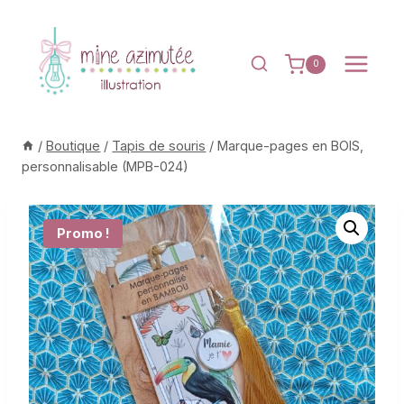
Aller
au
contenu
0
/
Boutique
/
Tapis de souris
/
Marque-pages en BOIS,
personnalisable (MPB-024)
Promo !