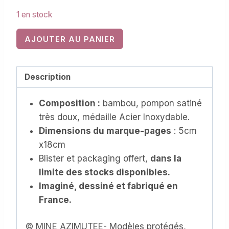
1 en stock
quantité
AJOUTER AU PANIER
de
Marque-
pages
Description
en
Composition :
bambou, pompon satiné
BOIS,
très doux, médaille Acier Inoxydable.
personnalisable
Dimensions du marque-pages
: 5cm
(MPB-
x18cm
024)
Blister et packaging offert,
dans la
limite des stocks disponibles.
Imaginé, dessiné et fabriqué en
France.
© MINE AZIMUTEE- Modèles protégés,