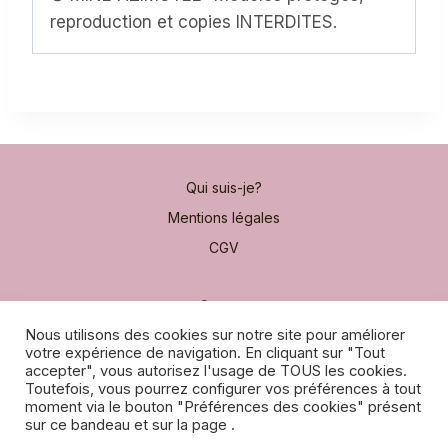
reproduction et copies INTERDITES.
Qui suis-je?
Mentions légales
CGV
Contact
Nous utilisons des cookies sur notre site pour améliorer
Moyens de paiement
votre expérience de navigation. En cliquant sur "Tout
Frais de port
accepter", vous autorisez l'usage de TOUS les cookies.
Toutefois, vous pourrez configurer vos préférences à tout
moment via le bouton "Préférences des cookies" présent
Points fidélité
sur ce bandeau et sur la page .