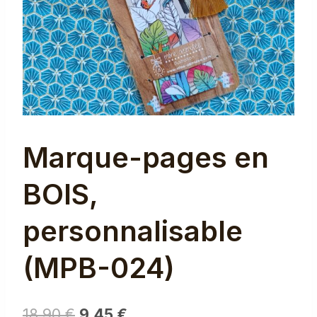
Marque-pages en
BOIS,
personnalisable
(MPB-024)
Le
Le
18,90
€
9,45
€