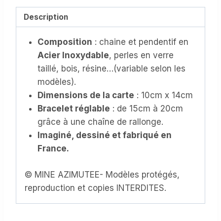
Bracelet
en
Description
Acier
Composition
: chaine et pendentif en
Inoxydable,
Acier Inoxydable
, perles en verre
avec
taillé, bois, résine…(variable selon les
sa
modèles).
carte
Dimensions de la carte
: 10cm x 14cm
personnalisée
Bracelet réglable
: de 15cm à 20cm
au
grâce à une chaîne de rallonge.
texte
Imaginé, dessiné et fabriqué en
modifiable
France.
(CB-
109)
© MINE AZIMUTEE- Modèles protégés,
reproduction et copies INTERDITES.