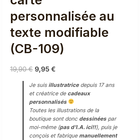
personnalisée au
texte modifiable
(CB-109)
Le
Le
19,90
€
9,95
€
prix
prix
Je suis
illustratrice
depuis 17 ans
initial
actuel
et créatrice de
cadeaux
était :
est :
personnalisés
19,90 €.
9,95 €.
Toutes les illustrations de la
boutique sont donc
dessinées
par
moi-même (
pas d’I.A. ici!!
), puis je
conçois et fabrique
manuellement