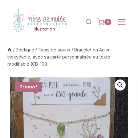
Aller
au
contenu
0
/
Boutique
/
Tapis de souris
/
Bracelet en Acier
Inoxydable, avec sa carte personnalisée au texte
modifiable (CB-109)
Promo !