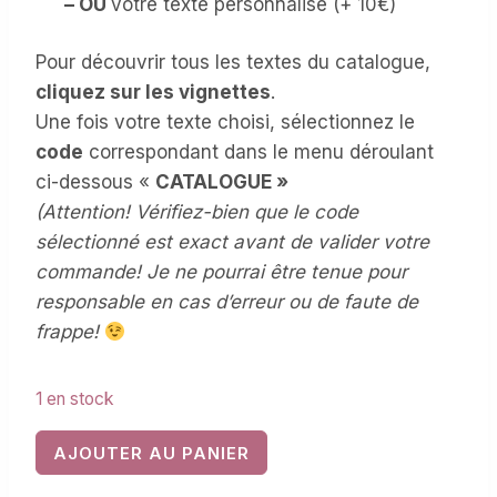
– OU
votre texte personnalisé (+ 10€)
Pour découvrir tous les textes du catalogue,
cliquez sur les vignettes
.
Une fois votre texte choisi, sélectionnez le
code
correspondant dans le menu déroulant
ci-dessous «
CATALOGUE »
(
Attention! Vérifiez-bien que le code
sélectionné est exact avant de valider votre
commande! Je ne pourrai être tenue pour
responsable en cas d’erreur ou de faute de
frappe!
1 en stock
quantité
AJOUTER AU PANIER
de