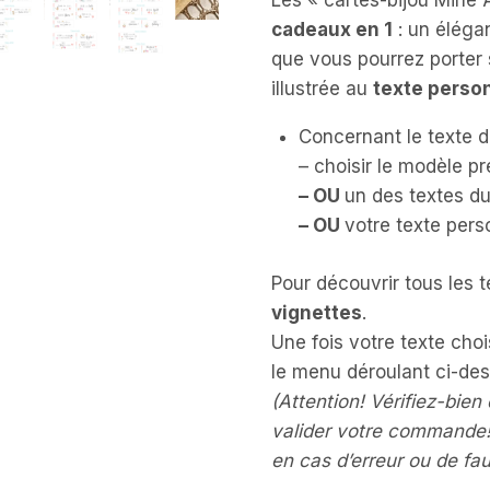
Les « cartes-bijou Mine 
cadeaux en 1
: un éléga
que vous pourrez porter 
illustrée au
texte perso
Concernant le texte d
– choisir le modèle p
– OU
un des textes d
– OU
votre texte pers
Pour découvrir tous les 
vignettes
.
Une fois votre texte choi
le menu déroulant ci-de
(
Attention! Vérifiez-bien
valider votre commande!
en cas d’erreur ou de fa