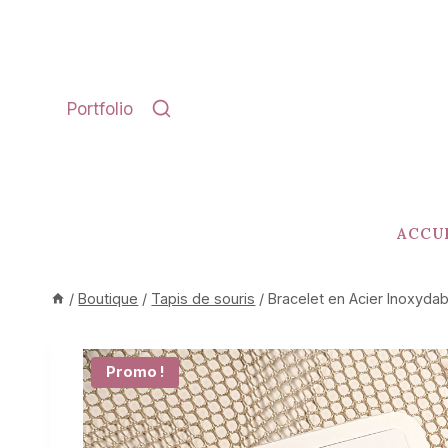
Aller
au
contenu
Portfolio
ACCU
/
Boutique
/
Tapis de souris
/
Bracelet en Acier Inoxydab
Promo !