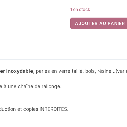
1 en stock
quantité
AJOUTER AU PANIER
de
Bracelet
en
Acier
Inoxydable,
avec
er Inoxydable
, perles en verre taillé, bois, résine…(var
sa
carte
 à une chaîne de rallonge.
personnalisée
.
au
texte
uction et copies INTERDITES.
modifiable
(CB-