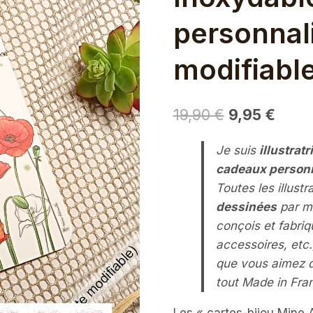
personnal
modifiabl
Le
Le
19,90
€
9,95
€
prix
prix
Je suis
illustratr
initial
actue
cadeaux person
était :
est :
Toutes les illust
19,90 €.
9,95 
dessinées
par m
conçois et fabri
accessoires, etc.
que vous aimez 
tout Made in Fra