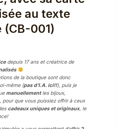
isée au texte
e (CB-001)
ice
depuis 17 ans et créatrice de
l
nalisés
rations de la boutique sont donc
€.
oi-même (
pas d’I.A. ici!!
), puis je
que
manuellement
les bijoux,
, pour que vous puissiez offrir à ceux
des
cadeaux uniques et originaux
, le
nce!