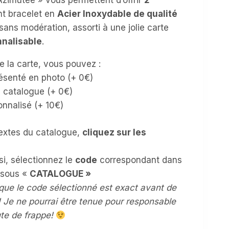
Azimutée » vous permettent d’offrir
2
nt bracelet en
Acier Inoxydable de qualité
sans modération, assorti à une jolie carte
nnalisable
.
e la carte, vous pouvez :
résenté en photo (+ 0€)
u catalogue (+ 0€)
onnalisé (+ 10€)
textes du catalogue,
cliquez sur les
si, sélectionnez le
code
correspondant dans
ssous «
CATALOGUE »
 que le code sélectionné est exact avant de
 Je ne pourrai être tenue pour responsable
ute de frappe!