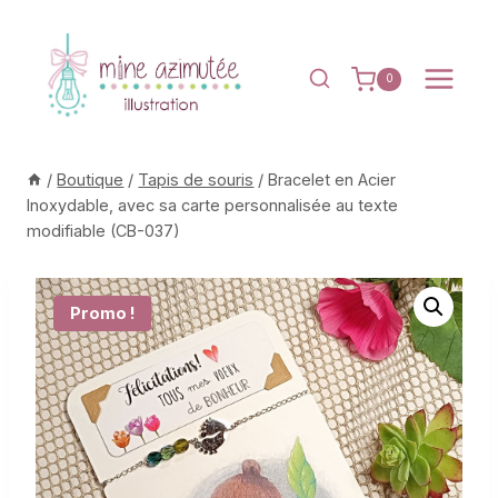
Aller
au
contenu
0
/
Boutique
/
Tapis de souris
/
Bracelet en Acier
Inoxydable, avec sa carte personnalisée au texte
modifiable (CB-037)
Promo !