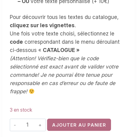
– OU
votre texte personnalisé (+ 10€)
Pour découvrir tous les textes du catalogue,
cliquez sur les vignettes
.
Une fois votre texte choisi, sélectionnez le
code
correspondant dans le menu déroulant
ci-dessous «
CATALOGUE »
(
Attention! Vérifiez-bien que le code
sélectionné est exact avant de valider votre
commande! Je ne pourrai être tenue pour
responsable en cas d’erreur ou de faute de
frappe!
3 en stock
quantité
AJOUTER AU PANIER
de