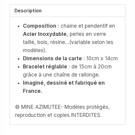
Bracelet
en
Description
Acier
Composition
: chaine et pendentif en
Inoxydable,
Acier Inoxydable
, perles en verre
avec
taillé, bois, résine…(variable selon les
sa
modèles).
carte
Dimensions de la carte
: 10cm x 14cm
personnalisée
Bracelet réglable
: de 15cm à 20cm
au
grâce à une chaîne de rallonge.
texte
Imaginé, dessiné et fabriqué en
modifiable
France.
(CB-
037)
© MINE AZIMUTEE- Modèles protégés,
reproduction et copies INTERDITES.