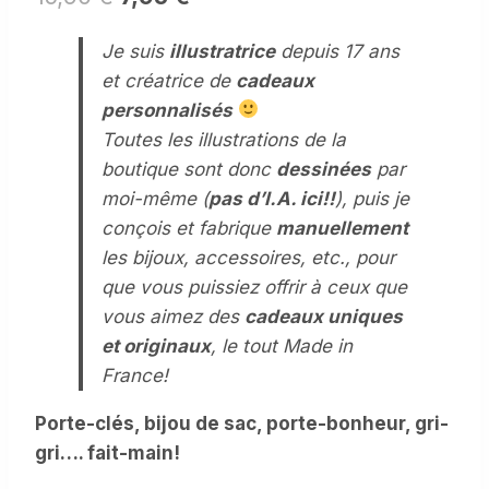
prix
prix
Je suis
illustratrice
depuis 17 ans
initial
actuel
et créatrice de
cadeaux
était :
est :
personnalisés
15,90 €.
7,95 €.
Toutes les illustrations de la
boutique sont donc
dessinées
par
moi-même (
pas d’I.A. ici!!
), puis je
conçois et fabrique
manuellement
les bijoux, accessoires, etc., pour
que vous puissiez offrir à ceux que
vous aimez des
cadeaux uniques
et originaux
, le tout Made in
France!
Porte-clés, bijou de sac, porte-bonheur, gri-
gri…. fait-main!