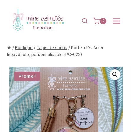
Aller
au
contenu
0
/
Boutique
/
Tapis de souris
/
Porte-clés Acier
Inoxydable, personnalisable (PC-022)
Promo !