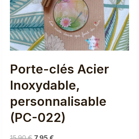
Porte-clés Acier
Inoxydable,
personnalisable
(PC-022)
Le
Le
15,90
€
7,95
€