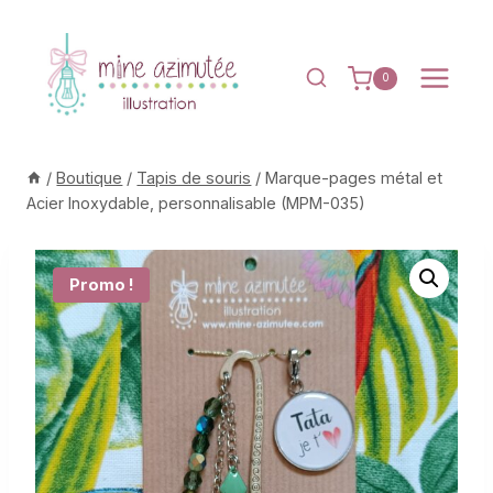
Aller
au
contenu
0
/
Boutique
/
Tapis de souris
/
Marque-pages métal et
Acier Inoxydable, personnalisable (MPM-035)
Promo !