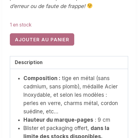
d’erreur ou de faute de frappe!
1 en stock
quantité
AJOUTER AU PANIER
de
Marque-
pages
Description
métal
Composition :
tige en métal (sans
et
cadmium, sans plomb), médaille Acier
Acier
Inoxydable, et selon les modèles :
Inoxydable,
perles en verre, charms métal, cordon
personnalisable
suédine, etc…
(MPM-
Hauteur du marque-pages
: 9 cm
035)
Blister et packaging offert,
dans la
limite des stocks disponibles.