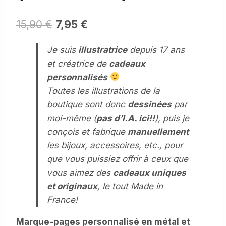
Le
Le
15,90
€
7,95
€
prix
prix
Je suis
illustratrice
depuis 17 ans
initial
actuel
et créatrice de
cadeaux
était :
est :
personnalisés
15,90 €.
7,95 €.
Toutes les illustrations de la
boutique sont donc
dessinées
par
moi-même (
pas d’I.A. ici!!
), puis je
conçois et fabrique
manuellement
les bijoux, accessoires, etc., pour
que vous puissiez offrir à ceux que
vous aimez des
cadeaux uniques
et originaux
, le tout Made in
France!
Marque-pages personnalisé en métal et