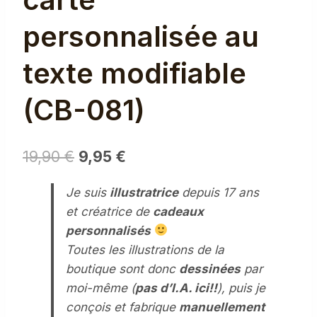
personnalisée au
texte modifiable
(CB-081)
Le
Le
19,90
€
9,95
€
prix
prix
Je suis
illustratrice
depuis 17 ans
initial
actuel
et créatrice de
cadeaux
était :
est :
personnalisés
19,90 €.
9,95 €.
Toutes les illustrations de la
boutique sont donc
dessinées
par
moi-même (
pas d’I.A. ici!!
), puis je
conçois et fabrique
manuellement