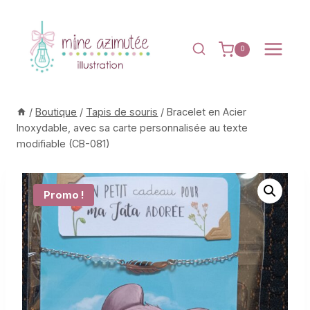
Aller
au
contenu
0
/
Boutique
/
Tapis de souris
/
Bracelet en Acier
Inoxydable, avec sa carte personnalisée au texte
modifiable (CB-081)
Promo !