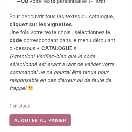
– OU
votre texte personnalisé (+ 10€)
Pour découvrir tous les textes du catalogue,
cliquez sur les vignettes
.
Une fois votre texte choisi, sélectionnez le
code
correspondant dans le menu déroulant
ci-dessous «
CATALOGUE »
(
Attention! Vérifiez-bien que le code
sélectionné est exact avant de valider votre
commande! Je ne pourrai être tenue pour
responsable en cas d’erreur ou de faute de
frappe!
1 en stock
quantité
AJOUTER AU PANIER
de