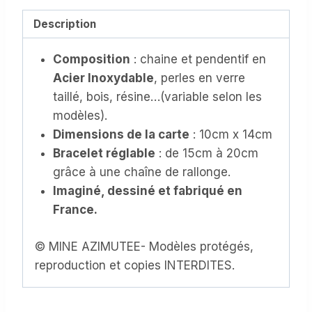
Bracelet
en
Description
Acier
Composition
: chaine et pendentif en
Inoxydable,
Acier Inoxydable
, perles en verre
avec
taillé, bois, résine…(variable selon les
sa
modèles).
carte
Dimensions de la carte
: 10cm x 14cm
personnalisée
Bracelet réglable
: de 15cm à 20cm
au
grâce à une chaîne de rallonge.
texte
Imaginé, dessiné et fabriqué en
modifiable
France.
(CB-
081)
© MINE AZIMUTEE- Modèles protégés,
reproduction et copies INTERDITES.