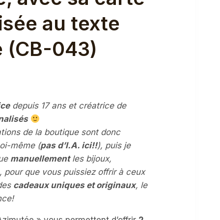
isée au texte
e (CB-043)
ice
depuis 17 ans et créatrice de
l
nalisés
rations de la boutique sont donc
€.
oi-même (
pas d’I.A. ici!!
), puis je
que
manuellement
les bijoux,
, pour que vous puissiez offrir à ceux
des
cadeaux uniques et originaux
, le
nce!