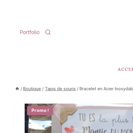
Aller
au
contenu
Portfolio
ACCU
/
Boutique
/
Tapis de souris
/
Bracelet en Acier Inoxyda
Promo !