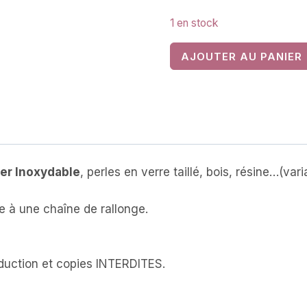
1 en stock
quantité
AJOUTER AU PANIER
de
Bracelet
en
Acier
Inoxydable,
avec
er Inoxydable
, perles en verre taillé, bois, résine…(var
sa
carte
 à une chaîne de rallonge.
personnalisée
.
au
texte
uction et copies INTERDITES.
modifiable
(CB-