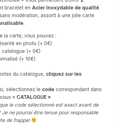
Azimutée » vous permettent d’offrir
2
nt bracelet en
Acier Inoxydable de qualité
sans modération, assorti à une jolie carte
nnalisable
.
e la carte, vous pouvez :
résenté en photo (+ 0€)
u catalogue (+ 0€)
onnalisé (+ 10€)
textes du catalogue,
cliquez sur les
si, sélectionnez le
code
correspondant dans
ssous «
CATALOGUE »
 que le code sélectionné est exact avant de
 Je ne pourrai être tenue pour responsable
ute de frappe!