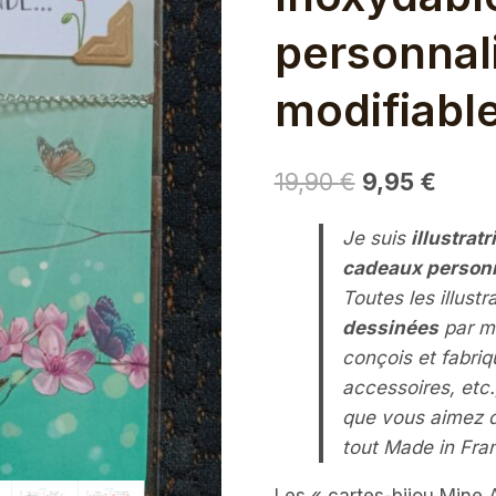
personnal
modifiabl
Le
Le
19,90
€
9,95
€
prix
prix
Je suis
illustratr
initial
actue
cadeaux person
était :
est :
Toutes les illust
19,90 €.
9,95 
dessinées
par m
conçois et fabri
accessoires, etc.
que vous aimez 
tout Made in Fra