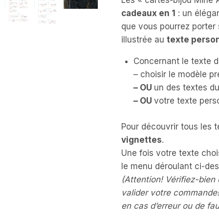
Les « cartes-bijou Mine 
cadeaux en 1
: un éléga
que vous pourrez porter 
illustrée au
texte perso
Concernant le texte d
– choisir le modèle p
– OU
un des textes d
– OU
votre texte pers
Pour découvrir tous les 
vignettes
.
Une fois votre texte choi
le menu déroulant ci-de
(
Attention! Vérifiez-bien
valider votre commande!
en cas d’erreur ou de fa