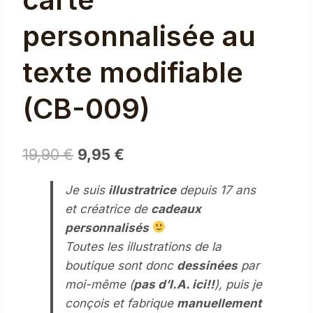
personnalisée au
texte modifiable
(CB-009)
Le
Le
19,90
€
9,95
€
prix
prix
Je suis
illustratrice
depuis 17 ans
initial
actuel
et créatrice de
cadeaux
était :
est :
personnalisés
19,90 €.
9,95 €.
Toutes les illustrations de la
boutique sont donc
dessinées
par
moi-même (
pas d’I.A. ici!!
), puis je
conçois et fabrique
manuellement