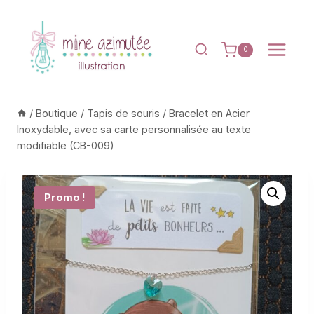
Aller
au
contenu
0
/
Boutique
/
Tapis de souris
/
Bracelet en Acier
Inoxydable, avec sa carte personnalisée au texte
modifiable (CB-009)
Promo !