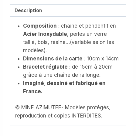
Bracelet
en
Description
Acier
Composition
: chaine et pendentif en
Inoxydable,
Acier Inoxydable
, perles en verre
avec
taillé, bois, résine…(variable selon les
sa
modèles).
carte
Dimensions de la carte
: 10cm x 14cm
personnalisée
Bracelet réglable
: de 15cm à 20cm
au
grâce à une chaîne de rallonge.
texte
Imaginé, dessiné et fabriqué en
modifiable
France.
(CB-
009)
© MINE AZIMUTEE- Modèles protégés,
reproduction et copies INTERDITES.