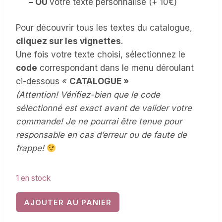
– OU
votre texte personnalisé (+ 10€)
Pour découvrir tous les textes du catalogue,
cliquez sur les vignettes
.
Une fois votre texte choisi, sélectionnez le
code
correspondant dans le menu déroulant
ci-dessous «
CATALOGUE »
(
Attention! Vérifiez-bien que le code
sélectionné est exact avant de valider votre
commande! Je ne pourrai être tenue pour
responsable en cas d’erreur ou de faute de
frappe!
1 en stock
quantité
AJOUTER AU PANIER
de