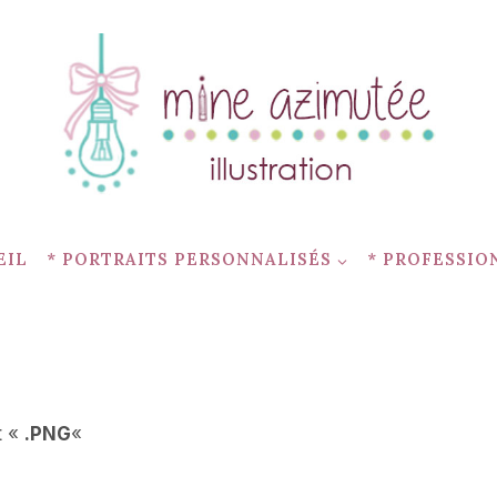
EIL
* PORTRAITS PERSONNALISÉS
* PROFESSIO
t «
.PNG
«