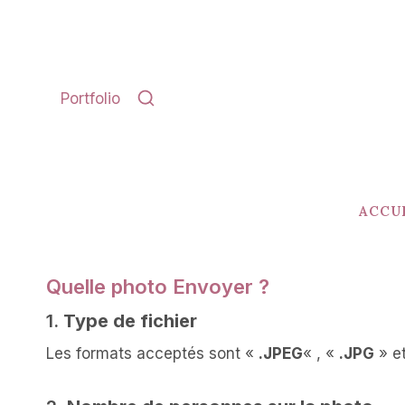
Aller
au
contenu
Portfolio
ACCU
Quelle photo Envoyer ?
1.
Type de fichier
Les formats acceptés sont «
.JPEG
« , «
.JPG
» e